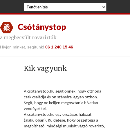
Csótánystop
a megbecsült rovarirtók
Hívjon minket, segítünk!
06 1 240 15 46
Kik vagyunk
A csotanystop.hu seg
ít önnek, hogy otthona
csak családja és ön számára legyen otthon.
Segít, hogy ne kelljen megosztania hívatlan
vendégekkel.
A csotanystop.hu egy orsz
ágos hálózat
(alakulóban). Küldetése, hogy összefogja a
megbízható, minőségi munkát végző rovarirtó,