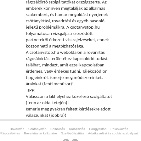
rágcsálóirtó szolgáltatókat országszerte. Az
emberek könnyen megtalálják az alkalmas
szakembert, és hamar megoldást nyerjenek
csótányirtási, rovarirtási és egyéb hasonló
jellegű problémáikra. A csotanystop.hu
folyamatosan vizsgálja a szerződött
partnereiről érkezett visszajelzéseket, ennek
köszönhető a megbízhatósága.
A csotanystop.hu weboldalon a rovarirt
ás
rágcsálóirtás területéhez kapcsolódó tudást
találhat, mindazt, amit ezzel kapcsolatban
érdemes, vagy érdekes tudni. Tájékozódjon
tippjeinkről, ismerje meg módszereinket,
árainkat (fenti menüsor)!
TIPP:
V
álasszon a lakhelyéhez közel eső szolgáltatót
(fenn az oldal tetején)!
Ismerje meg gyakran feltett k
érdésekre adott
válaszunkat (jobbra)!
Rovarirtás
Csótányirtás
Bolhairtás
Darázsirtás
Hangyairtás
Poloskairtás
Rágcsálóirtás
Rovarirtás ár kalkulátor
Szellőzőtisztítás
Adatkezelési és cookie szabályzat