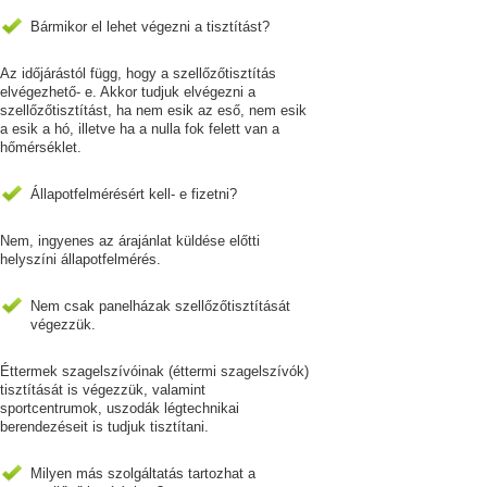
Bármikor el lehet végezni a tisztítást?
Az időjárástól függ, hogy a szellőzőtisztítás
elvégezhető- e. Akkor tudjuk elvégezni a
szellőzőtisztítást, ha nem esik az eső, nem esik
a esik a hó, illetve ha a nulla fok felett van a
hőmérséklet.
Állapotfelmérésért kell- e fizetni?
Nem, ingyenes az árajánlat küldése előtti
helyszíni állapotfelmérés.
Nem csak panelházak szellőzőtisztítását
végezzük.
Éttermek szagelszívóinak (éttermi szagelszívók)
tisztítását is végezzük, valamint
sportcentrumok, uszodák légtechnikai
berendezéseit is tudjuk tisztítani.
Milyen más szolgáltatás tartozhat a