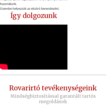
használunk.
Üzembe helyezzük az elszívó berendezést.
Így dolgozunk
Rovarirtó tevékenységeink
Minőségbiztosítással garantált tartós
megoldások