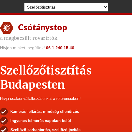
Csótánystop
a megbecsült rovarirtók
Hívjon minket, segítünk!
06 1 240 15 46
Szellőzőtisztítás
Budapesten
Hívja családi vállalkozásunkat a referenciákért!
Kamerás feltárás, minőség ellenőrzés
Ingyenes felmérés napokon belül
Szellőző karbantartás, szellőző javítás