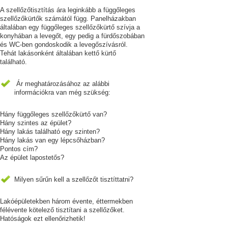
A szellőzőtisztítás ára leginkább a függőleges
szellőzőkürtők számától függ. Panelházakban
általában egy függőleges szellőzőkürtő szívja a
konyhában a levegőt, egy pedig a fürdőszobában
és WC-ben gondoskodik a levegőszívásról.
Tehát lakásonként általában kettő kürtő
található.
Ár meghatározásához az alábbi
információkra van még szükség:
Hány függőleges szellőzőkürtő van?
Hány szintes az épület?
Hány lakás található egy szinten?
Hány lakás van egy lépcsőházban?
Pontos cím?
Az épület lapostetős?
Milyen sűrűn kell a szellőzőt tisztíttatni?
Lakóépületekben három évente, éttermekben
félévente kötelező tisztítani a szellőzőket.
Hatóságok ezt ellenőrizhetik!