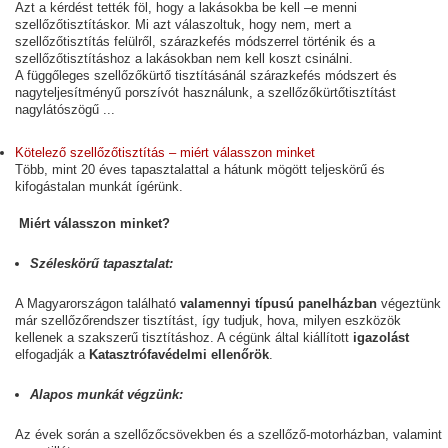
Azt a kérdést tették föl, hogy a lakásokba be kell –e menni
szellőzőtisztításkor. Mi azt válaszoltuk, hogy nem, mert a
szellőzőtisztítás felülről, szárazkefés módszerrel történik és a
szellőzőtisztításhoz a lakásokban nem kell koszt csinálni.
A függőleges szellőzőkürtő tisztításánál szárazkefés módszert és
nagyteljesítményű porszívót használunk, a szellőzőkürtőtisztítást
nagylátószögű ...
Kötelező szellőzőtisztítás – miért válasszon minket
Több, mint 20 éves tapasztalattal a hátunk mögött teljeskörű és
kifogástalan munkát ígérünk.
Miért válasszon minket?
Széleskörű tapasztalat:
A Magyarországon található
valamennyi típusú panelházban
végeztünk
már szellőzőrendszer tisztítást, így tudjuk, hova, milyen eszközök
kellenek a szakszerű tisztításhoz. A cégünk által kiállított
igazolást
elfogadják a
Katasztrófavédelmi ellenőrök
.
Alapos munkát végzünk:
Az évek során a szellőzőcsövekben és a szellőző-motorházban, valamint