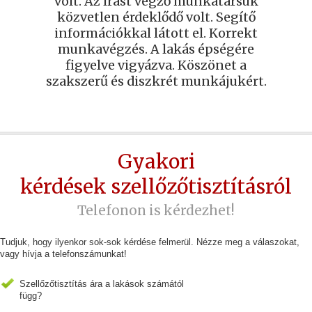
volt. Az írást végző munkatársuk
közvetlen érdeklődő volt. Segítő
információkkal látott el. Korrekt
munkavégzés. A lakás épségére
figyelve vigyázva. Köszönet a
szakszerű és diszkrét munkájukért.
Gyakori
kérdések szellőzőtisztításról
Telefonon is kérdezhet!
Tudjuk, hogy ilyenkor sok-sok kérdése felmerül. Nézze meg a válaszokat,
vagy hívja a telefonszámunkat!
Szellőzőtisztítás ára a lakások számától
függ?