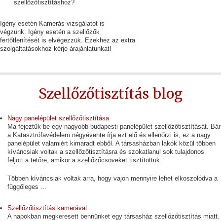
szellőzőtisztításhoz?
Igény esetén Kamerás vizsgálatot is
végzünk. Igény esetén a szellőzők
fertőtlenítését is elvégezzük. Ezekhez az extra
szolgáltatásokhoz kérje árajánlatunkat!
Szellőzőtisztítás blog
Nagy panelépület szellőzőtisztítása
Ma fejeztük be egy nagyobb budapesti panelépület szellőzőtisztítását. Bár
a Katasztrófavédelem négyévente írja ezt elő és ellenőrzi is, ez a nagy
panelépület valamiért kimaradt ebből. A társasházban lakók közül többen
kíváncsiak voltak a szellőzőtisztításra és szokatlanul sok tulajdonos
feljött a tetőre, amikor a szellőzőcsöveket tisztítottuk.
Többen kíváncsiak voltak arra, hogy vajon mennyire lehet elkoszolódva a
függőleges ...
Szellőzőtisztítás kamerával
A napokban megkeresett bennünket egy társasház szellőzőtisztítás miatt.