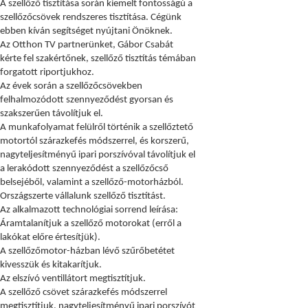
A szellőző tiszt
ítás
a
során kiemelt fontosságú a
szellőzőcsövek rendszeres tisztítása. Cégünk
ebben kíván segítséget nyújtani Önöknek.
Az Otthon TV partner
ünket, Gábor Csabát
kérte fel szakértőnek, szellőző tisztítás témában
forgatott riportjukhoz.
Az
évek során a szellőzőcsövekben
felhalmozódott szennyeződést gyorsan és
szakszerűen távolítjuk el.
A munkafolyamat fel
ülről történik a szellőztető
motortól szárazkefés módszerrel, és korszerű,
nagyteljesítményű ipari porszívóval távolítjuk el
a lerakódott szennyeződést a szellőzőcső
belsejéből, valamint a szellőző-motorházból.
Orsz
ágszerte vállalunk szellőző tisztítást.
Az alkalmazott technol
ógiai sorrend leírása:
Áramtalanítjuk a szellőző motorokat (erről a
lakókat előre értesítjük).
A szellőzőmotor-h
ázban lévő szűrőbetétet
kivesszük és kitakarítjuk.
Az elsz
ívó ventillátort megtisztítjuk.
A szellőző cs
övet szárazkefés módszerrel
megtisztítjuk, nagyteljesítményű ipari porszívót