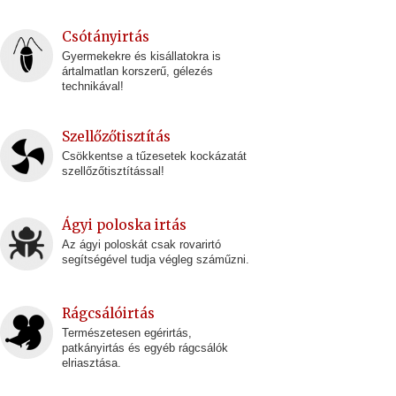
Csótányirtás
Gyermekekre és kisállatokra is
ártalmatlan korszerű, gélezés
technikával!
Szellőzőtisztítás
Csökkentse a tűzesetek kockázatát
szellőzőtisztítással!
Ágyi poloska irtás
Az ágyi poloskát csak rovarirtó
segítségével tudja végleg száműzni.
Rágcsálóirtás
Természetesen egérirtás,
patkányirtás és egyéb rágcsálók
elriasztása.