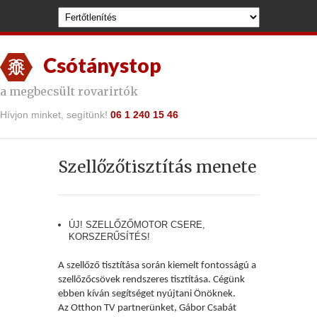
Csótánystop
a megbecsült rovarirtók
Hívjon minket, segítünk!
06 1 240 15 46
Szellőzőtisztítás menete
ÚJ! SZELLŐZŐMOTOR CSERE,
KORSZERŰSÍTÉS!
A szellőző tiszt
ítás
a
során kiemelt fontosságú a
szellőzőcsövek rendszeres tisztítása. Cégünk
ebben kíván segítséget nyújtani Önöknek.
Az Otthon TV partner
ünket, Gábor Csabát