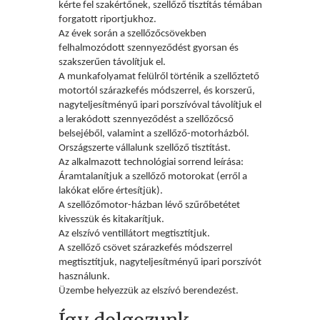
kérte fel szakértőnek, szellőző tisztítás témában
forgatott riportjukhoz.
Az
évek során a szellőzőcsövekben
felhalmozódott szennyeződést gyorsan és
szakszerűen távolítjuk el.
A munkafolyamat fel
ülről történik a szellőztető
motortól szárazkefés módszerrel, és korszerű,
nagyteljesítményű ipari porszívóval távolítjuk el
a lerakódott szennyeződést a szellőzőcső
belsejéből, valamint a szellőző-motorházból.
Orsz
ágszerte vállalunk szellőző tisztítást.
Az alkalmazott technol
ógiai sorrend leírása:
Áramtalanítjuk a szellőző motorokat (erről a
lakókat előre értesítjük).
A szellőzőmotor-h
ázban lévő szűrőbetétet
kivesszük és kitakarítjuk.
Az elsz
ívó ventillátort megtisztítjuk.
A szellőző cs
övet szárazkefés módszerrel
megtisztítjuk, nagyteljesítményű ipari porszívót
használunk.
Üzembe helyezzük az elszívó berendezést.