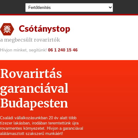
Csótánystop
a megbecsült rovarirtók
Hívjon minket, segítünk!
06 1 240 15 46
Rovarirtás
garanciával
Budapesten
Családi vállalkozásunkban 20 év alatt több
tízezer lakásban, irodában teremtettünk újra
rovarmentes környezetet. Hívjon a garanciával
alátámasztott szakszerű munkáért!