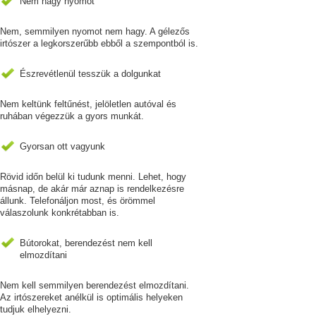
Nem hagy nyomot
Nem, semmilyen nyomot nem hagy. A gélezős
irtószer a legkorszerűbb ebből a szempontból is.
Észrevétlenül tesszük a dolgunkat
Nem keltünk feltűnést, jelöletlen autóval és
ruhában végezzük a gyors munkát.
Gyorsan ott vagyunk
Rövid időn belül ki tudunk menni. Lehet, hogy
másnap, de akár már aznap is rendelkezésre
állunk. Telefonáljon most, és örömmel
válaszolunk konkrétabban is.
Bútorokat, berendezést nem kell
elmozdítani
Nem kell semmilyen berendezést elmozdítani.
Az irtószereket anélkül is optimális helyeken
tudjuk elhelyezni.