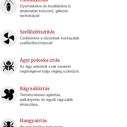
Gyermekekre és kisállatokra is
ártalmatlan korszerű, gélezés
technikával!
Szellőzőtisztítás
Csökkentse a tűzesetek kockázatát
szellőzőtisztítással!
Ágyi poloska irtás
Az ágyi poloskát csak rovarirtó
segítségével tudja végleg száműzni.
Rágcsálóirtás
Természetesen egérirtás,
patkányirtás és egyéb rágcsálók
elriasztása.
Hangyairtás
Ha már házilag nem megy -