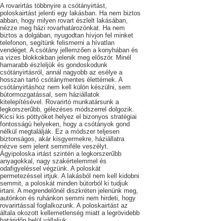
A rovarirtás többnyire a csótányirtást,
poloskairtást jelenti egy lakásban. Ha nem biztos
abban, hogy milyen rovart észlelt lakásában,
nézze meg házi rovarhatározónkat. Ha nem
biztos a dolgában, nyugodtan hívjon fel minket
telefonon, segítünk felismerni a hívatlan
vendéget. A csótány jellemzően a konyhában és
a vizes blokkokban jelenik meg először. Minél
hamarabb észleljük és gondoskodunk
csótányirtásról, annál nagyobb az esélye a
hosszan tartó csótánymentes élettérnek. A
csótányirtáshoz nem kell külön készülni, sem
bútormozgatással, sem háziállatok
kitelepítésével. Rovarirtó munkatársunk a
legkorszerűbb, gélezéses módszerrel dolgozik.
Kicsi kis pöttyöket helyez el bizonyos stratégiai
fontosságú helyeken, hogy a csótányok gond
nélkül megtalálják. Ez a módszer teljesen
biztonságos, akár kisgyermekre, háziállatra
nézve sem jelent semmiféle veszélyt.
Ágyipoloska irtást szintén a legkorszerűbb
anyagokkal, nagy szakértelemmel és
odafigyeléssel végzünk. A poloskát
permetezéssel irtjuk. A lakásból nem kell kidobni
semmit, a poloskát minden bútorból ki tudjuk
irtani. A megrendelőnél diszkréten jelenünk meg,
autónkon és ruhánkon semmi nem hirdeti, hogy
rovarirtással foglalkozunk. A poloskairtást az
általa okozott kellemetlenség miatt a legrövidebb
határidőn belül vállaljuk.