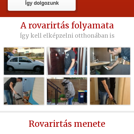
Így dolgozunk
A rovarirtás folyamata
Így kell elképzelni otthonában is
Rovarirtás menete