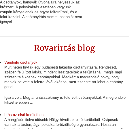
A csótányok, hangyák útvonalaira helyezzük az
irtószert. A poloskairtás esetében vagyunk
csupán kénytelenek az ágyat felfordítani, és a
falat kezelni. A csótányirtás semmi hasonlót nem
igényel.
Rovarirtás blog
Vándorló csótányok
Múlt héten hívtak egy budapesti lakásba csótányirtásra. Rendezett,
szépen felújított lakás, mindent leszigeteltek a felújításnál, mégis napi
szinten találkoznak csótányokkal. Megkért a megrendelő hölgy, hogy
menjek be vele a felette lévő lakásba, mert szerinte ott lehet a csótány
gond.
Igaza volt. Még a ruhásszekrény is tele volt csótányokkal. A megrendelő
kifizette ebben ...
Irtás az első kerületben
A hangjából ítélve idősebb Hölgy hívott az első kerületből. Csípések
vannak a testén, ágyi poloska fertőzöttségre gyanakszik. Hosszan