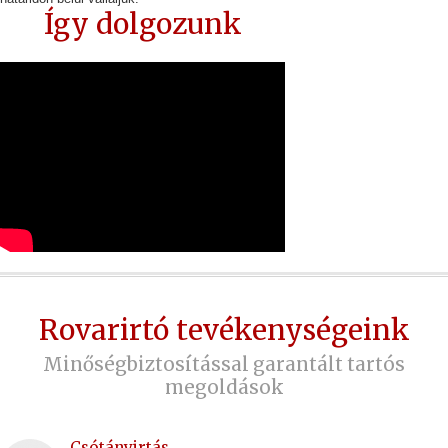
Így dolgozunk
Rovarirtó tevékenységeink
Minőségbiztosítással garantált tartós
megoldások
Csótányirtás