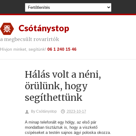
Csótánystop
a megbecsült rovarirtók
Hívjon minket, segítünk!
06 1 240 15 46
Hálás volt a néni,
örülünk, hogy
segíthettünk
By
Csótánystop
2023-10-17
A minap telefonált egy hölgy, az első pár
mondatban tisztáztuk is, hogy a viszkető
csípéseket a testén sajnos ágyi poloska okozza.