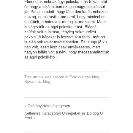
Elmondtuk neki az ágyi poloska irtás folyamatát
és hogy a lakásokban ez igen nagy pakolással
jár. Panaszkodott, hogy fáj a dereka és nehezen
mozog, de biztosítottam arról, hogy mindenben
segítünk, a bútorokat mi fogjuk mozgatni. Ma el
is végeztük az ágyi poloska irtást. Eléggé
zsúfolt volt a lakása, tényleg sokat kellett
pakolni. A képeket is leszedtük a falról, már ott
is elég sok rovar megtelepedett. Ez is egy jó kis
nap volt, azért lesz csak emlékezetes, mert
nagyon hálás volt a néni, hogy megszabadítottuk
az ágyi poloskától.
This article was posted in
Poloskairtás blog
,
Rovarirtás blog
.
«
Csótányirtás véglegesen
Kellemes Karácsonyi Ünnepeket és Boldog Új
Évet
»