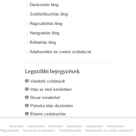
Darázsirtás blog
Szellőzőtisztítás blog
Rágcsálóirtás blog
Hangyairtás blog
Bolhairtás blog
Adatkezelési és cookie szabályzat
Legutóbbi bejegyzések
Vándorló csótányok
Irtás az első kerületben
Rovar mindenhol
Poloska irtás diszkréten
Éttermi csótányirtás
Rovarirtás
Csótányirtás
Bolhairtás
Darázsirtás
Hangyairtás
Poloskairtás
Rágcsálóirtás
Rovarirtás ár kalkulátor
Szellőzőtisztítás
Adatkezelési és cookie szabályzat