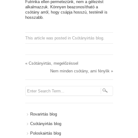
Futrinka ellen permetezünk, nem a gélezést
alkalmazzuk. Könnyen beazonosítható a
csótány arról, hogy csápja hosszú, testénél is
hosszabb.
This article was posted in
Csótányirtás blog
.
«
Csótányirtás, megelőzéssel
Nem minden csótány, ami fénylik
»
Rovarirtás blog
Csótányirtás blog
Poloskairtás blog