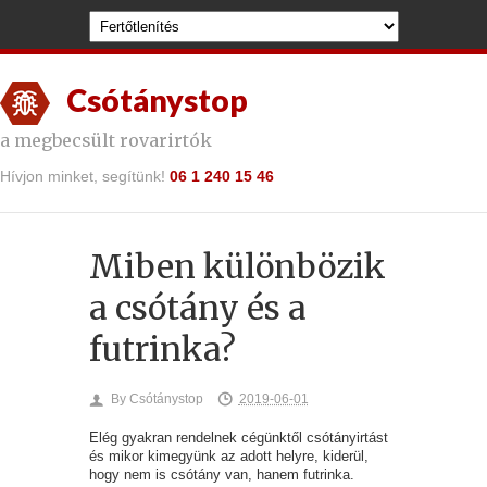
Csótánystop
a megbecsült rovarirtók
Hívjon minket, segítünk!
06 1 240 15 46
Miben különbözik
a csótány és a
futrinka?
By
Csótánystop
2019-06-01
Elég gyakran rendelnek cégünktől csótányirtást
és mikor kimegyünk az adott helyre, kiderül,
hogy nem is csótány van, hanem futrinka.