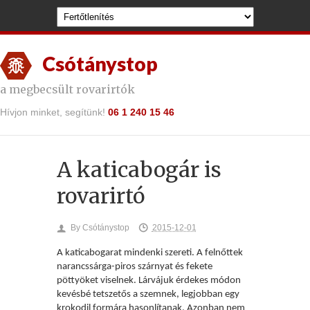
Csótánystop
a megbecsült rovarirtók
Hívjon minket, segítünk!
06 1 240 15 46
A katicabogár is
rovarirtó
By
Csótánystop
2015-12-01
A katicabogarat mindenki szereti. A felnőttek
narancss
árga-piros szárnyat és fekete
pöttyöket viselnek. Lárvájuk érdekes módon
kevésbé tetszetős a szemnek, legjobban egy
krokodil formára hasonlítanak. Azonban nem