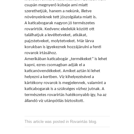
csupán megnyerő külseje ami miatt
szerethetjük, hanem a nekünk, illetve
növényeinknek tett jószolgálata miatt is.
A katicabogarak nagyon j
ó természetes
rovarirtók. Kedvenc eledelük között ott
találhatjuk a levéltetveket, atkákat,
pajzstetveket, molytetveket. Már lárva
korukban is igyekeznek hozzájárulni a fenti
rovarok irtásához.
Amerik
ában katicabogár „termékeket” is lehet
kapni, ezres csomagban adják el a
katicanövendékeket. Amiket aztán ki lehet
helyezni a kertben. Viz kihelyezésével a
kártékony rovarok is megjelennek, valamint a
katicabogarak is a szükséges vízhez jutnak. A
természetes rovarirtás hatékonyabb így, ha az
állandó víz utánpótlás biztosított.
This article was posted in
Rovarirtás blog
.