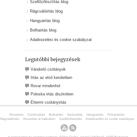
Szellőzőtisztítás blog
Rágcsálóirtás blog
Hangyairtás blog
Bolhairtás blog
Adatkezelési és cookie szabályzat
Legutóbbi bejegyzések
Vándorló csótányok
Irtás az első kerületben
Rovar mindenhol
Poloska irtás diszkréten
Éttermi csótányirtás
Rovarirtás
Csótányirtás
Bolhairtás
Darázsirtás
Hangyairtás
Poloskairtás
Rágcsálóirtás
Rovarirtás ár kalkulátor
Szellőzőtisztítás
Adatkezelési és cookie szabályzat
A csotanystop.hu szakmai partnere: Gábor Csaba, egyéni vállalkozó. 1039 Budapest,