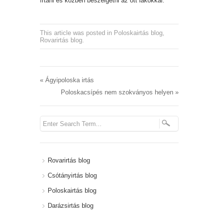
írtani és közben beszélgetni az ott lakókkal.
This article was posted in
Poloskairtás blog
,
Rovarirtás blog
.
«
Ágyipoloska irtás
Poloskacsípés nem szokványos helyen
»
Rovarirtás blog
Csótányirtás blog
Poloskairtás blog
Darázsirtás blog