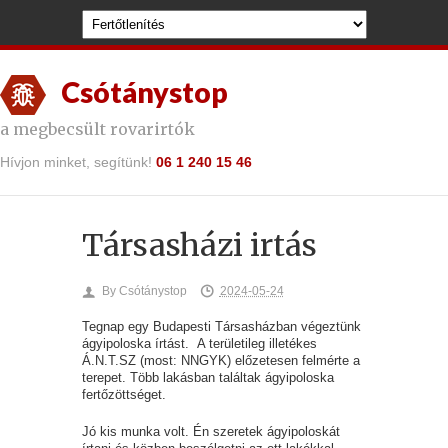
Csótánystop
a megbecsült rovarirtók
Hívjon minket, segítünk!
06 1 240 15 46
Társasházi irtás
By
Csótánystop
2024-05-24
Tegnap egy Budapesti Társasházban végeztünk
ágyipoloska írtást. A területileg illetékes
Á.N.T.SZ (most: NNGYK) előzetesen felmérte a
terepet. Több lakásban találtak ágyipoloska
fertőzöttséget.
Jó kis munka volt. Én szeretek ágyipoloskát